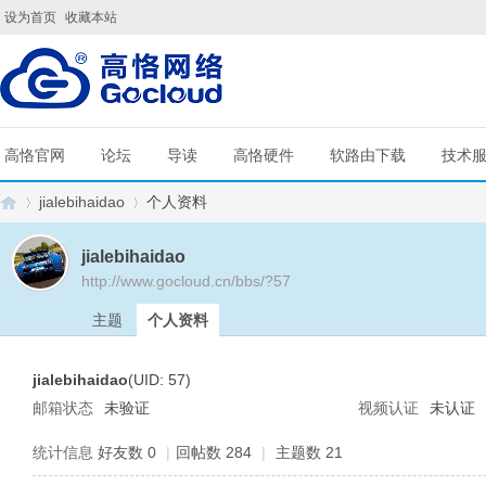
设为首页
收藏本站
高恪官网
论坛
导读
高恪硬件
软路由下载
技术
jialebihaidao
个人资料
jialebihaidao
http://www.gocloud.cn/bbs/?57
G
›
›
主题
个人资料
jialebihaidao
(UID: 57)
邮箱状态
未验证
视频认证
未认证
统计信息
好友数 0
|
回帖数 284
|
主题数 21