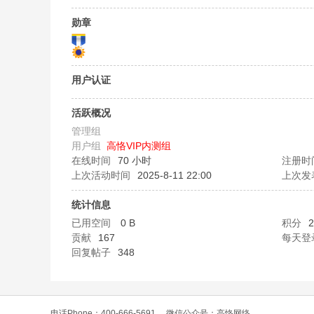
O
勋章
用户认证
活跃概况
管理组
用户组
高恪VIP内测组
C
在线时间
70 小时
注册时
上次活动时间
2025-8-11 22:00
上次发
统计信息
已用空间
0 B
积分
2
贡献
167
每天登
回复帖子
348
L
电话Phone：400-666-5691
微信公众号：高恪网络