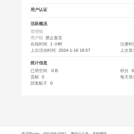
O
用户认证
活跃概况
管理组
用户组
禁止发言
在线时间
1 小时
注册时
上次活动时间
2024-1-16 18:57
上次发
统计信息
C
已用空间
0 B
积分
0
贡献
0
每天登
回复帖子
0
L
电话Phone：400-666-5691
微信公众号：高恪网络