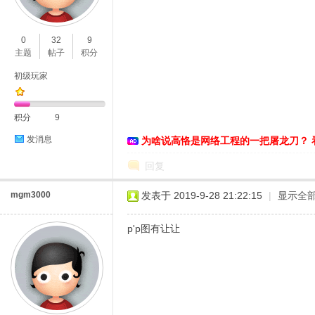
O
0
32
9
主题
帖子
积分
初级玩家
积分
9
发消息
为啥说高恪是网络工程的一把屠龙刀？ 
C
回复
mgm3000
发表于 2019-9-28 21:22:15
|
显示全
p'p图有让让
L