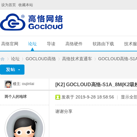
设为首页
收藏本站
高恪官网
论坛
导读
高恪硬件
软路由下载
技术服
论坛
GOCLOUD高恪
高恪技术直通车
GOCLOUD高恪-S1A_
楼主:
oujinlai
[K2]
GOCLOUD高恪-S1A_8M(K2吸粉
G
»
›
›
›
两个人的地球
发表于 2019-9-28 18:58:56
|
显示全
谢谢分享