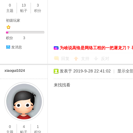
0
13
3
主题
帖子
积分
初级玩家
积分
3
发消息
为啥说高恪是网络工程的一把屠龙刀？ 
O
回复
支持
反对
xiaogui1024
发表于 2019-9-28 22:41:02
|
显示全
来找找看
U
0
4
1
主题
帖子
积分