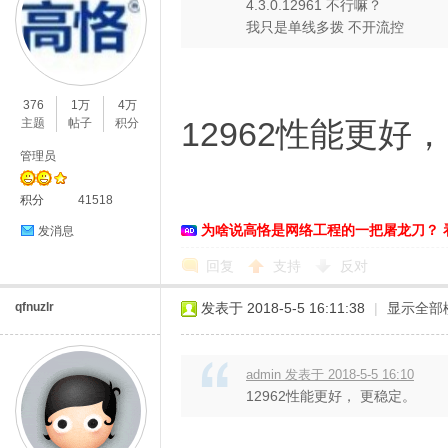
4.3.0.12961 不行嘛？
我只是单线多拨 不开流控
376
1万
4万
12962性能更好
主题
帖子
积分
管理员
积分
41518
为啥说高恪是网络工程的一把屠龙刀？ 
发消息
回复
支持
反对
qfnuzlr
发表于 2018-5-5 16:11:38
|
显示全部
admin 发表于 2018-5-5 16:10
12962性能更好， 更稳定。