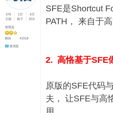
SFE是Shortcut
O
376
1万
4万
PATH， 来自
主题
帖子
积分
管理员
积分
41518
发消息
2. 高恪基于SF
C
原版的SFE代码
夫， 让SFE与
L
用。