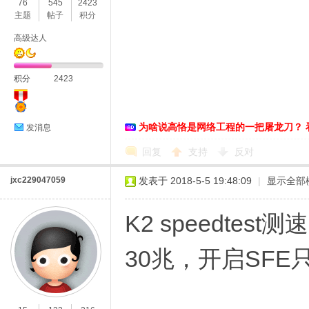
76
545
2423
主题
帖子
积分
高级达人
积分
2423
为啥说高恪是网络工程的一把屠龙刀？ 
发消息
回复
支持
反对
jxc229047059
发表于 2018-5-5 19:48:09
|
显示全部
K2 speedte
30兆，开启SFE