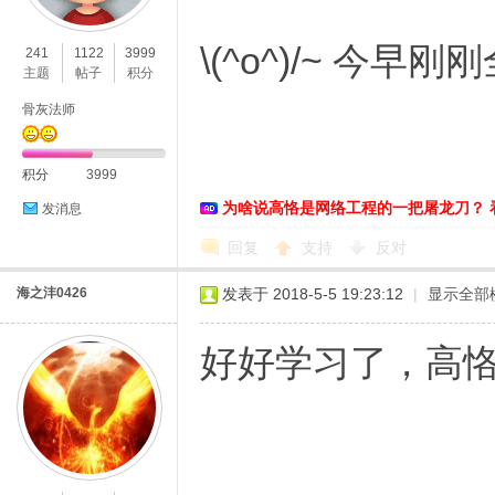
\(^o^)/~ 今早
241
1122
3999
主题
帖子
积分
骨灰法师
积分
3999
为啥说高恪是网络工程的一把屠龙刀？ 
发消息
回复
支持
反对
海之沣0426
发表于 2018-5-5 19:23:12
|
显示全部
好好学习了，高