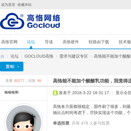
设为首页
收藏本站
高恪官网
论坛
导读
高恪硬件
软路由下载
技术服
论坛
GOCLOUD高恪
需求与建议专区
高恪能不能加个酸酸乳
高恪能不能加个酸酸乳功能，我觉得
查看:
80277
|
回复:
46
G
»
›
›
›
哈哈哈和
发表于 2018-3-22 18:31:17
|
显示全
高恪各方面都很稳定，固件刷了很多，到最
抽出点时间考虑下，尽快实现这个功能，个
单选投票
, 共有 479 人参与投票