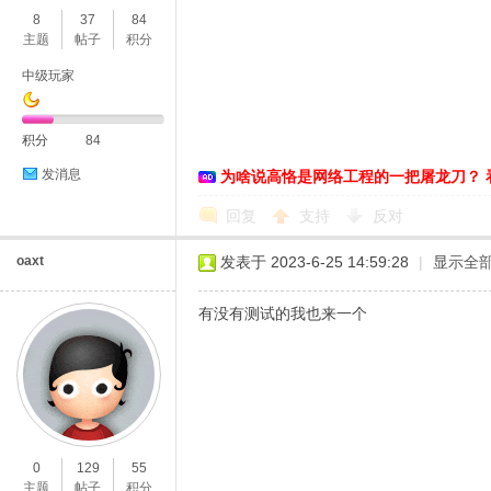
8
37
84
主题
帖子
积分
中级玩家
积分
84
发消息
为啥说高恪是网络工程的一把屠龙刀？ 
O
回复
支持
反对
oaxt
发表于 2023-6-25 14:59:28
|
显示全
有没有测试的我也来一个
U
0
129
55
主题
帖子
积分