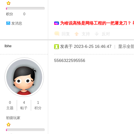
积分
0
为啥说高恪是网络工程的一把屠龙刀？ 
发消息
恪
回复
支持
反对
lbhe
发表于 2023-6-25 16:46:47
|
显示全
5566322595556
网
0
4
1
主题
帖子
积分
初级玩家