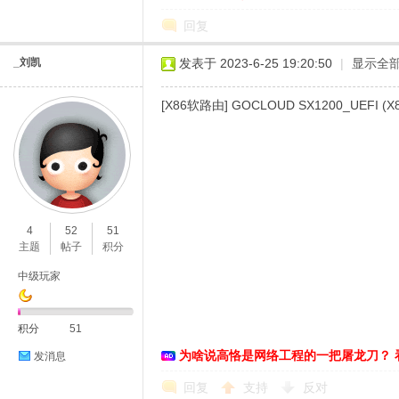
回复
_刘凯
发表于 2023-6-25 19:20:50
|
显示全
[X86软路由] GOCLOUD SX1200_UEF
4
52
51
主题
帖子
积分
中级玩家
积分
51
为啥说高恪是网络工程的一把屠龙刀？ 
发消息
回复
支持
反对