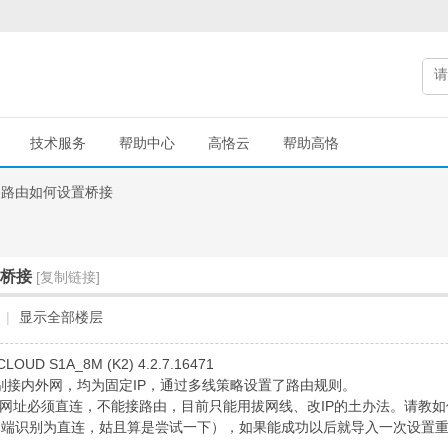
技术服务
帮助中心
高恪云
帮助高恪
恪路由如何设置桥接
桥接
[复制链接]
|
显示全部楼层
 S1A_8M (K2) 4.2.7.16471
2分别接内外网，均为固定IP，通过多线策略设置了路由规则。
网网址必须直连，不能接路由，目前只能用拔网线、改IP的土办法。请教
务端识别为直连，姑且算是尝试一下），如果能成功以后就导入一次设置