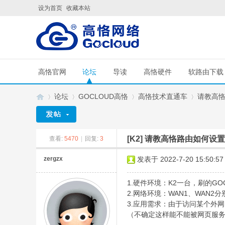
设为首页
收藏本站
高恪官网
论坛
导读
高恪硬件
软路由下载
论坛
GOCLOUD高恪
高恪技术直通车
请教高
[K2]
请教高恪路由如何设置
查看:
5470
|
回复:
3
G
»
›
›
›
zergzx
发表于 2022-7-20 15:50:57
1.硬件环境：K2一台，刷的GOCLOUD
2.网络环境：WAN1、WAN
3.应用需求：由于访问某个外
（不确定这样能不能被网页服