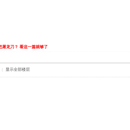
把屠龙刀？ 看这一篇就够了
|
显示全部楼层