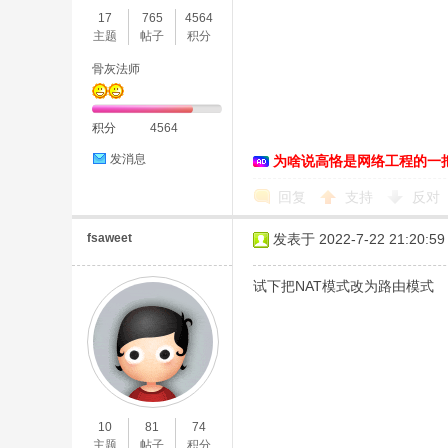
17
765
4564
主题
帖子
积分
骨灰法师
积分
4564
发消息
为啥说高恪是网络工程的一
O
回复
支持
反对
fsaweet
发表于 2022-7-22 21:20:59
试下把NAT模式改为路由模式
U
10
81
74
主题
帖子
积分