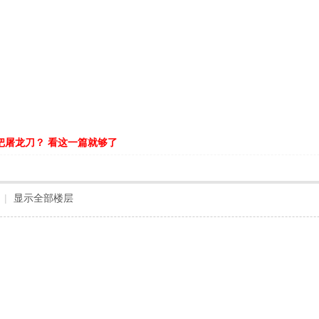
把屠龙刀？ 看这一篇就够了
|
显示全部楼层