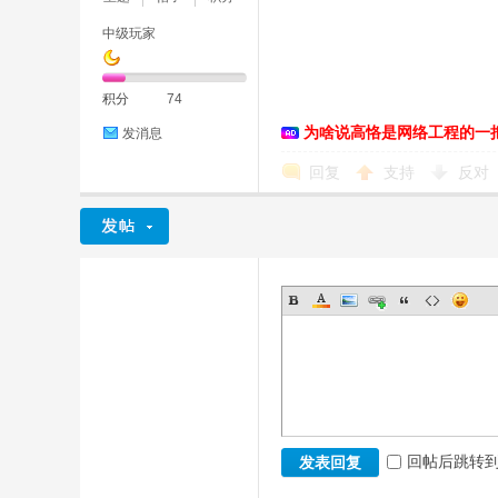
中级玩家
积分
74
为啥说高恪是网络工程的一
发消息
D
回复
支持
反对
高
回帖后跳转
发表回复