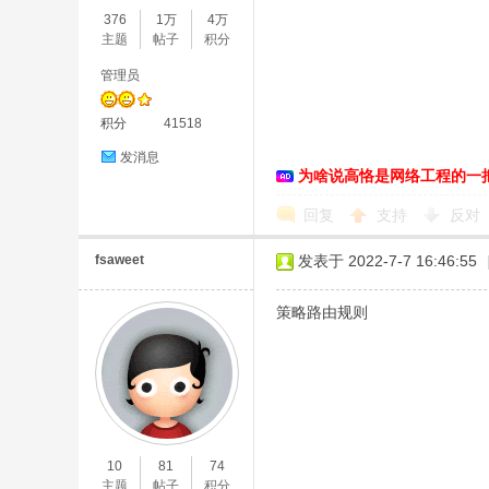
376
1万
4万
主题
帖子
积分
管理员
积分
41518
发消息
为啥说高恪是网络工程的一
O
回复
支持
反对
fsaweet
发表于 2022-7-7 16:46:55
策略路由规则
U
10
81
74
主题
帖子
积分