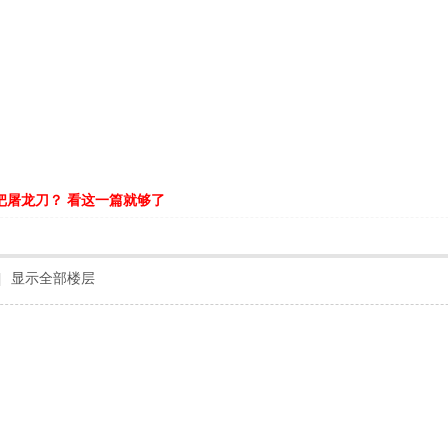
把屠龙刀？ 看这一篇就够了
|
显示全部楼层