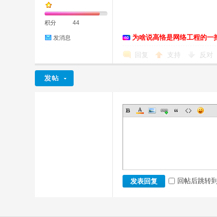
积分
44
为啥说高恪是网络工程的一
发消息
恪
回复
支持
反对
网
回帖后跳转
发表回复