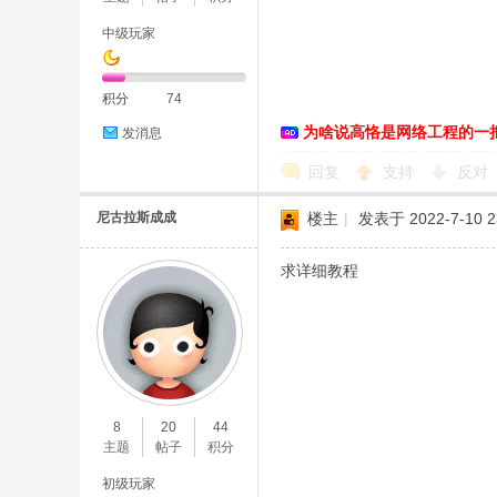
中级玩家
积分
74
为啥说高恪是网络工程的一
发消息
D
回复
支持
反对
尼古拉斯成成
楼主
|
发表于 2022-7-10 2
求详细教程
高
8
20
44
主题
帖子
积分
初级玩家