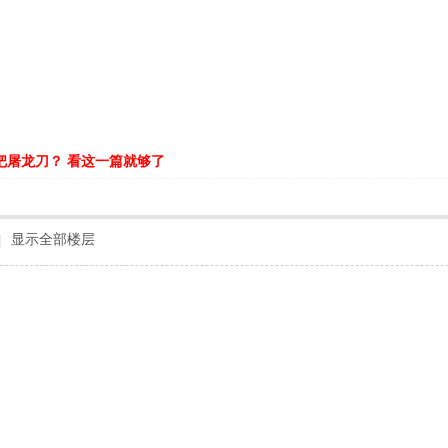
把屠龙刀？ 看这一篇就够了
|
显示全部楼层