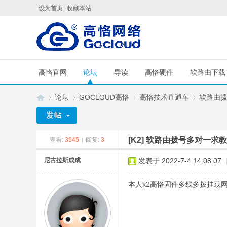
设为首页
收藏本站
高恪官网
论坛
导读
高恪硬件
软路由下载
论坛
GOCLOUD高恪
高恪技术直通车
软路由
[K2]
软路由拨号多对一求教
查看:
3945
|
回复:
3
G
»
›
›
›
尼古拉斯成成
发表于 2022-7-4 14:08:07
本人k2高恪固件多线多拨挂载