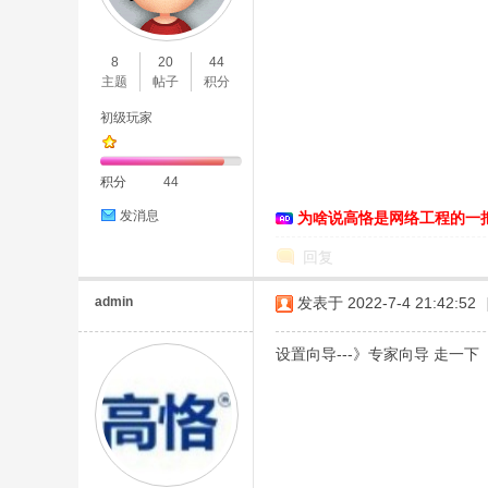
O
8
20
44
主题
帖子
积分
初级玩家
积分
44
发消息
为啥说高恪是网络工程的一
C
回复
admin
发表于 2022-7-4 21:42:52
设置向导---》专家向导 走一下
L