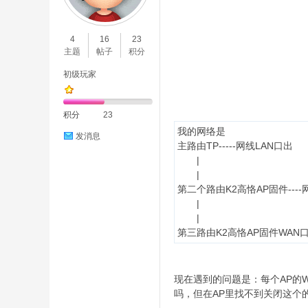
O
4
16
23
主题
帖子
积分
初级玩家
积分
23
我的网络是
发消息
主路由TP-----网线LAN口出
C
|
|
第二个路由K2高恪AP固件----
|
|
第三路由K2高恪AP固件WAN
现在遇到的问题是：每个AP的W
吗，但在AP里找不到关闭这个
L