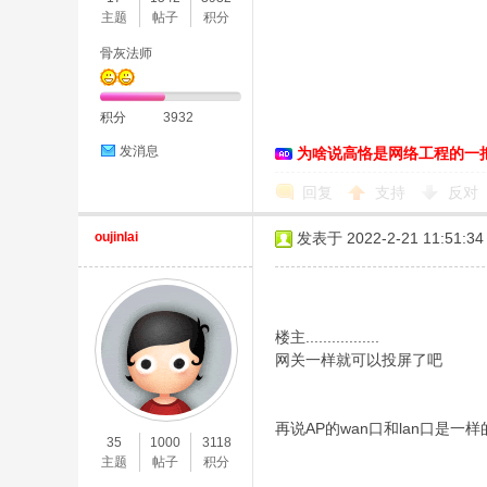
主题
帖子
积分
骨灰法师
积分
3932
发消息
为啥说高恪是网络工程的一
回复
支持
反对
oujinlai
发表于 2022-2-21 11:51:34
楼主.................
网关一样就可以投屏了吧
再说AP的wan口和lan口是一样
35
1000
3118
主题
帖子
积分