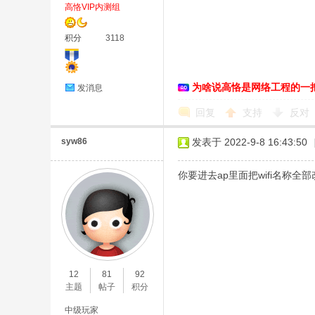
高恪VIP内测组
积分
3118
为啥说高恪是网络工程的一
发消息
回复
支持
反对
syw86
发表于 2022-9-8 16:43:50
你要进去ap里面把wifi名称全
12
81
92
主题
帖子
积分
中级玩家