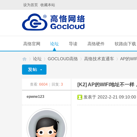
设为首页
收藏本站
高恪官网
论坛
导读
高恪硬件
软路由下载
论坛
GOCLOUD高恪
高恪技术直通车
AP的W
[K2]
AP的WIFI地址不一
查看:
6604
|
回复:
3
G
»
›
›
›
epwne123
发表于 2022-2-21 09:10:00