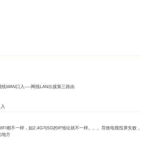
网线WAN口入----网线LAN出接第三路由
口入
IFI都不一样，如2.4G与5G的IP地址就不一样。。。导致电视投屏失败
的地方