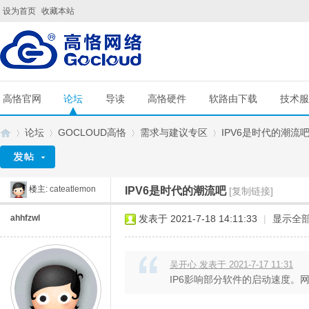
设为首页
收藏本站
高恪官网
论坛
导读
高恪硬件
软路由下载
技术服
论坛
GOCLOUD高恪
需求与建议专区
IPV6是时代的潮流
楼主:
cateatlemon
IPV6是时代的潮流吧
[复制链接]
G
»
›
›
›
ahhfzwl
发表于 2021-7-18 14:11:33
|
显示全
吴开心 发表于 2021-7-17 11:31
IP6影响部分软件的启动速度。网