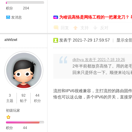
积分
204
为啥说高恪是网络工程的一把屠龙刀？ 
发消息
回复
支持
反对
ahhfzwl
发表于 2021-7-29 17:59:57
|
显示全
dklhya 发表于 2021-7-18 19:26
2年半前都放弃高恪了。用的老毛子
回来只是怀念一下。顺便来论坛看看
流控和IPV6很难兼容，主打流控的路由固件
3
92
44
恪也可以这么做，弄个IPV6的开关，直接
主题
帖子
积分
初级玩家
积分
44