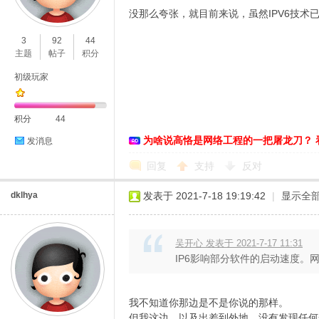
没那么夸张，就目前来说，虽然IPV6技术
O
3
92
44
主题
帖子
积分
初级玩家
积分
44
为啥说高恪是网络工程的一把屠龙刀？ 
发消息
C
回复
支持
反对
dklhya
发表于 2021-7-18 19:19:42
|
显示全
吴开心 发表于 2021-7-17 11:31
IP6影响部分软件的启动速度。网
我不知道你那边是不是你说的那样。
L
但我这边，以及出差到外地，没有发现任何