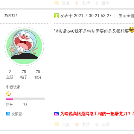
回复
支持
反对
zyj0117
发表于 2021-7-30 21:53:27
|
显示全
说实话ipv6我不是特别需要但是又很想要
2
75
78
主题
帖子
积分
中级玩家
积分
78
为啥说高恪是网络工程的一把屠龙刀？ 
发消息
回复
支持
反对