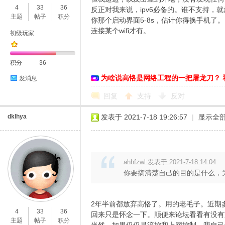
4
33
36
反正对我来说，ipv6必备的。谁不支持，
主题
帖子
积分
你那个启动界面5-8s，估计你得换手机了
连接某个wifi才有。
初级玩家
积分
36
为啥说高恪是网络工程的一把屠龙刀？ 
发消息
O
回复
支持
反对
dklhya
发表于 2021-7-18 19:26:57
|
显示全
ahhfzwl 发表于 2021-7-18 14:04
你要搞清楚自己的目的是什么，为什
U
2年半前都放弃高恪了。用的老毛子。近期多拨
4
33
36
回来只是怀念一下。顺便来论坛看看有没有支
主题
帖子
积分