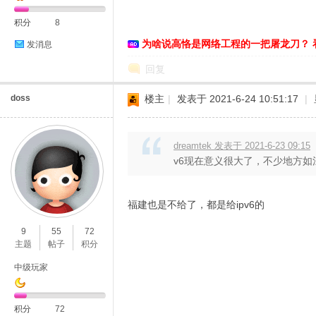
积分
8
为啥说高恪是网络工程的一把屠龙刀？ 
发消息
回复
doss
楼主
|
发表于 2021-6-24 10:51:17
|
dreamtek 发表于 2021-6-23 09:15
v6现在意义很大了，不少地方如江
福建也是不给了，都是给ipv6的
9
55
72
主题
帖子
积分
中级玩家
积分
72