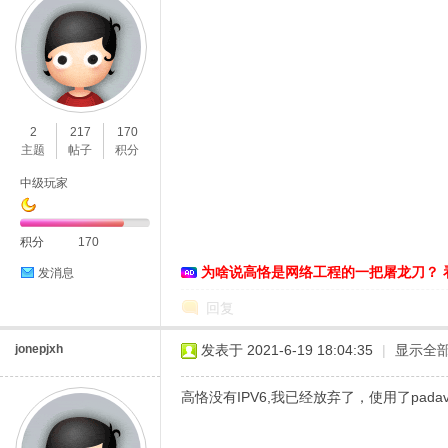
2
217
170
D
主题
帖子
积分
中级玩家
积分
170
为啥说高恪是网络工程的一把屠龙刀？ 
发消息
回复
高
jonepjxh
发表于 2021-6-19 18:04:35
|
显示全
高恪没有IPV6,我已经放弃了，使用了padav