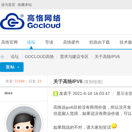
设为首页
收藏本站
高恪官网
论坛
导读
高恪硬件
软路由下载
技术服
论坛
GOCLOUD高恪
需求与建议专区
关于高恪IPV6
关于高恪IPV6
查看:
31598
|
回复:
23
[复制链接]
G
»
›
›
›
doss
发表于 2021-6-18 16:03:47
|
显示全
高恪说ipv6目前没有商用价值，所以没开发
但是鄙人觉得，如果说没有商业价值，可以先
如果我说的不对，请大家别笑话