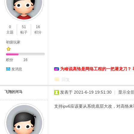
恪
0
51
16
主题
帖子
积分
初级玩家
积分
16
为啥说高恪是网络工程的一把屠龙刀？ 
发消息
回复
网
飞翔的河马
发表于 2021-6-19 19:51:30
|
显示全
支持ipv6应该要从系统底层大改，对高恪