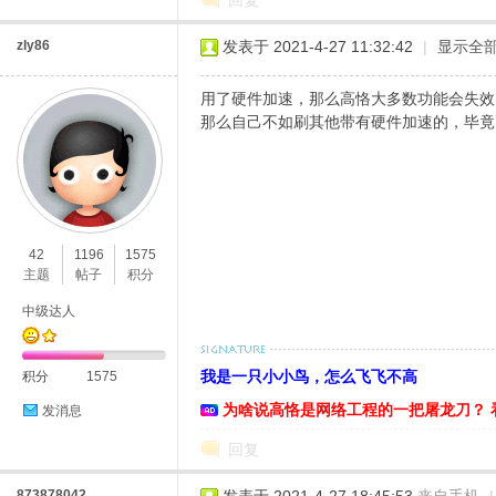
回复
zly86
发表于 2021-4-27 11:32:42
|
显示全
用了硬件加速，那么高恪大多数功能会失效
那么自己不如刷其他带有硬件加速的，毕竟
42
1196
1575
主题
帖子
积分
中级达人
我是一只小小鸟，怎么飞飞不高
积分
1575
为啥说高恪是网络工程的一把屠龙刀？ 
发消息
回复
873878042