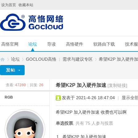
设为首页
收藏本站
高恪官网
论坛
导读
高恪硬件
软路由下载
技术服
论坛
GOCLOUD高恪
需求与建议专区
希望K2P 加入硬件
希望K2P 加入硬件加速
查看:
47280
|
回复:
26
[复制链接]
G
»
›
›
›
RGB
发表于 2021-4-26 18:47:04
|
显示全
希望K2P 加入硬件加速 收费也可以啊
单选投票
, 共有 75 人参与投票
1. 希望K2P 加入硬件加速