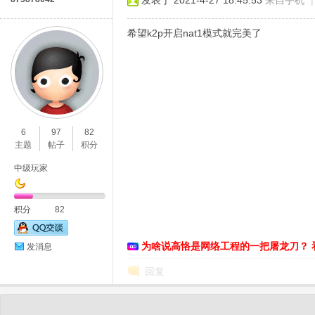
发表于 2021-4-27 18:45:53
来自手机
|
希望k2p开启nat1模式就完美了
6
97
82
主题
帖子
积分
中级玩家
积分
82
为啥说高恪是网络工程的一把屠龙刀？ 
发消息
回复