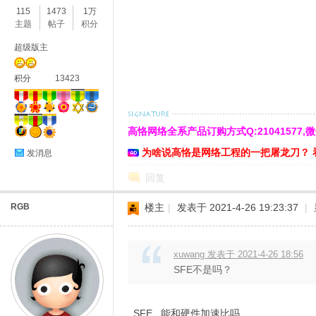
115
1473
1万
主题
帖子
积分
超级版主
积分
13423
O
高恪网络全系产品订购方式Q:21041577,微信:cn
为啥说高恪是网络工程的一把屠龙刀？ 
发消息
回复
RGB
楼主
|
发表于 2021-4-26 19:23:37
|
xuwang 发表于 2021-4-26 18:56
U
SFE不是吗？
SFE 能和硬件加速比吗 .........