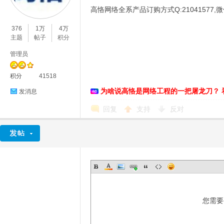
高恪网络全系产品订购方式Q:21041577,微信:cn
O
376
1万
4万
主题
帖子
积分
管理员
积分
41518
为啥说高恪是网络工程的一把屠龙刀？ 
发消息
回复
支持
反对
C
您需要
L