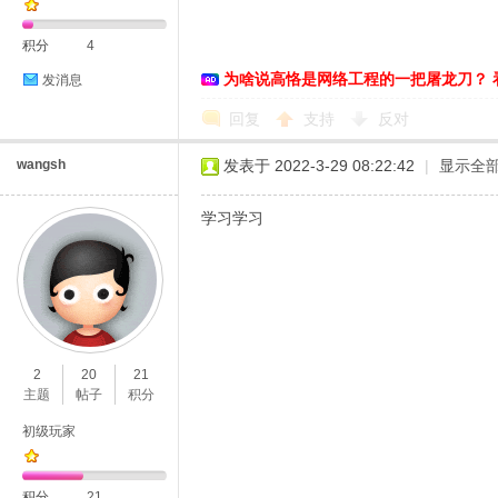
积分
4
为啥说高恪是网络工程的一把屠龙刀？ 
发消息
恪
回复
支持
反对
wangsh
发表于 2022-3-29 08:22:42
|
显示全
学习学习
网
2
20
21
主题
帖子
积分
初级玩家
积分
21