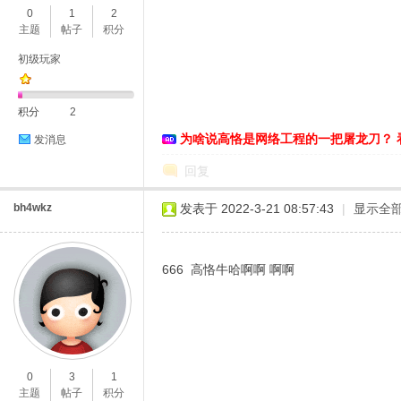
0
1
2
主题
帖子
积分
初级玩家
积分
2
为啥说高恪是网络工程的一把屠龙刀？ 
发消息
O
回复
bh4wkz
发表于 2022-3-21 08:57:43
|
显示全
666 高恪牛哈啊啊 啊啊
U
0
3
1
主题
帖子
积分