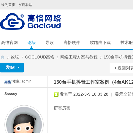
设为首页
收藏本站
高恪官网
论坛
导读
高恪硬件
软路由下载
技术服
论坛
GOCLOUD高恪
网络工程方案与教程
150台手机抖音工
返回列
楼主:
admin
150台手机抖音工作室案例（4台AK120
G
»
›
›
›
Sssssy
发表于 2022-3-9 18:33:28
|
显示全部
厉害厉害