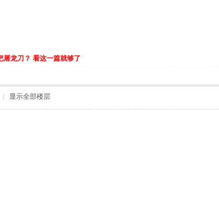
把屠龙刀？ 看这一篇就够了
|
显示全部楼层