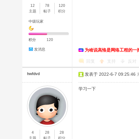
12
78
120
主题
帖子
积分
中级玩家
积分
120
发消息
为啥说高恪是网络工程的一
O
回复
支持
反对
hwfdvd
发表于 2022-6-7 09:25:46
学习一下
U
4
28
28
主题
帖子
积分