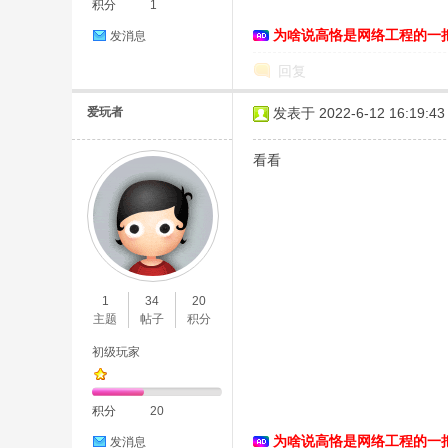
积分
1
为啥说高恪是网络工程的一
发消息
络
回复
爱玩者
发表于 2022-6-12 16:19:43
看看
1
34
20
主题
帖子
积分
初级玩家
积分
20
为啥说高恪是网络工程的一
发消息