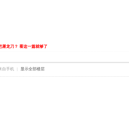
把屠龙刀？ 看这一篇就够了
来自手机
|
显示全部楼层