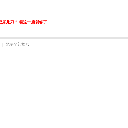
把屠龙刀？ 看这一篇就够了
|
显示全部楼层