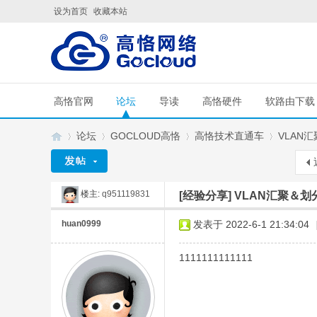
设为首页
收藏本站
高恪官网
论坛
导读
高恪硬件
软路由下载
论坛
GOCLOUD高恪
高恪技术直通车
VLAN
楼主:
q951119831
[经验分享]
VLAN汇聚＆
G
»
›
›
›
huan0999
发表于 2022-6-1 21:34:04
1111111111111