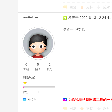
回复
支持
反对
hearttolove
发表于 2022-6-13 12:24:41
借鉴一下技术。
0
5
1
主题
帖子
积分
初级玩家
积分
1
为啥说高恪是网络工程的一
发消息
回复
支持
反对