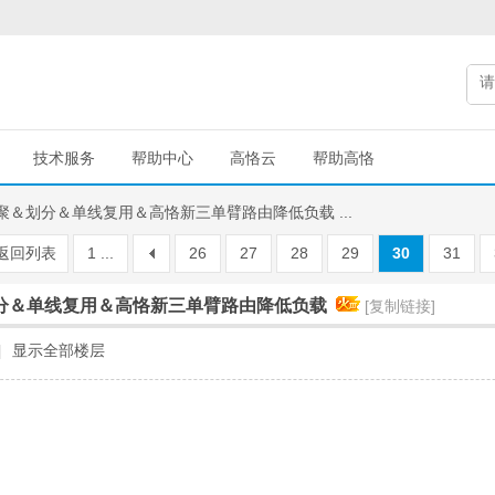
技术服务
帮助中心
高恪云
帮助高恪
汇聚＆划分＆单线复用＆高恪新三单臂路由降低负载 ...
返回列表
1 ...
26
27
28
29
30
31
划分＆单线复用＆高恪新三单臂路由降低负载
[复制链接]
|
显示全部楼层