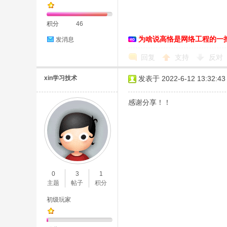
积分
46
为啥说高恪是网络工程的一
发消息
恪
回复
支持
反对
xin学习技术
发表于 2022-6-12 13:32:43
感谢分享！！
网
0
3
1
主题
帖子
积分
初级玩家