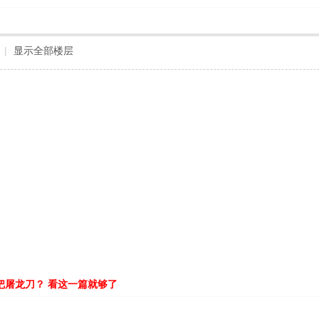
|
显示全部楼层
把屠龙刀？ 看这一篇就够了