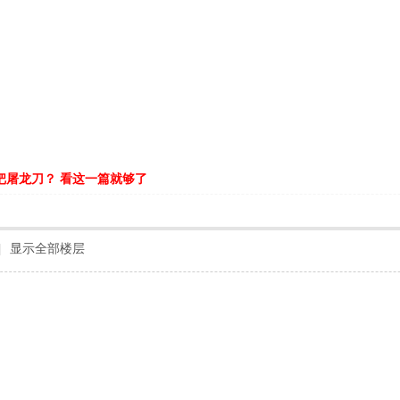
把屠龙刀？ 看这一篇就够了
|
显示全部楼层