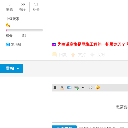
5
56
51
主题
帖子
积分
中级玩家
积分
51
为啥说高恪是网络工程的一把屠龙刀？ 
发消息
O
回复
支持
反对
您需要
U