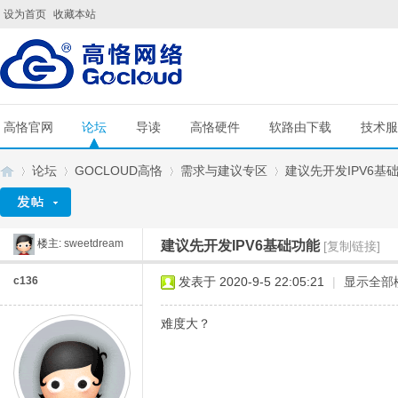
设为首页
收藏本站
高恪官网
论坛
导读
高恪硬件
软路由下载
技术服
论坛
GOCLOUD高恪
需求与建议专区
建议先开发IPV6基
楼主:
sweetdream
建议先开发IPV6基础功能
[复制链接]
G
»
›
›
›
c136
发表于 2020-9-5 22:05:21
|
显示全部
难度大？