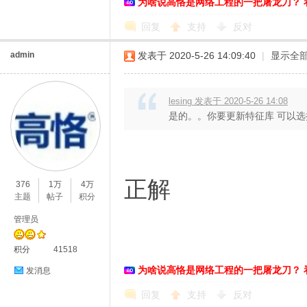
为啥说高恪是网络工程的一把屠龙刀？ 
回复
支持
反对
admin
发表于 2020-5-26 14:09:40
|
显示全
lesing 发表于 2020-5-26 14:08
是的。。你要更新特征库 可以
正解
376
1万
4万
主题
帖子
积分
管理员
积分
41518
为啥说高恪是网络工程的一把屠龙刀？ 
发消息
回复
支持
反对