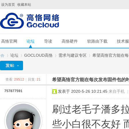
设为首页
收藏本站
高恪官网
论坛
导读
高恪硬件
软路由下载
技术服
论坛
GOCLOUD高恪
需求与建议专区
希望高恪官方能在每次
希望高恪官方能在每次发布固件包的
查看:
29512
|
回复:
21
G
»
›
›
›
757877591
发表于 2020-5-26 10:21:45
来自手机
|
刷过老毛子潘多拉
些小白很不友好 而