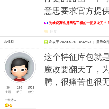
意思要求官方提供
为啥说高恪是网络工程的一把屠龙刀？ 
回复
ab4183
发表于 2020-5-26 10:32:50
|
显示全
O
这个特征库包就
魔改要翻天了，
腾，很痛苦也很
36
286
1521
主题
帖子
积分
U
中级达人