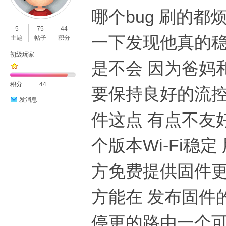
哪个bug 刷的
O
5
75
44
一下发现他真的稳 
主题
帖子
积分
初级玩家
是不会 因为爸妈
积分
44
要保持良好的流控
发消息
件这点 有点不友
C
个版本Wi-Fi
方免费提供固件更
方能在 发布固件
L
停更的路由一个可