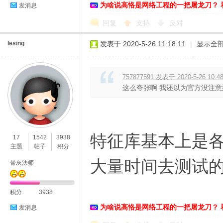
为啥说高恪是网络工程的一把屠龙刀？ 
发消息
回复
支持
反对
恪
lesing
发表于 2020-5-26 11:18:11
|
显示全
757877591 发表于 2020-5-26 10:4
这么夸张啊 我还以为官方没注意
特征库基本上是
17
1542
3938
网
主题
帖子
积分
大量时间去测试
骨灰法师
积分
3938
为啥说高恪是网络工程的一把屠龙刀？ 
发消息