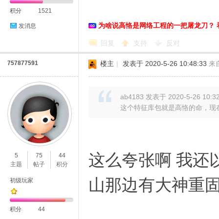
积分
1521
为啥说高恪是网络工程的一把屠龙刀？ 
发消息
回复
支持
反对
757877591
楼主
|
发表于 2020-5-26 10:48:33
来
D
ab4183 发表于 2020-5-26 10:3
这个特征库包就是高恪的命，现在
这么夸张啊 我还
5
75
44
高
主题
帖子
积分
山那边有大神重
初级玩家
积分
44