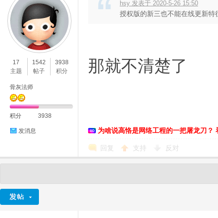
hsy 发表于 2020-5-26 15:50
授权版的新三也不能在线更新特
那就不清楚了
17
1542
3938
主题
帖子
积分
骨灰法师
积分
3938
为啥说高恪是网络工程的一把屠龙刀？ 
发消息
回复
支持
反对