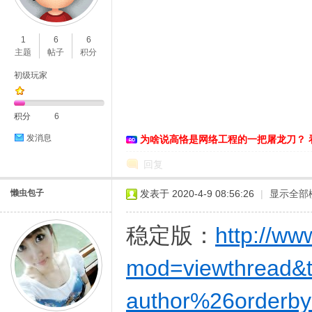
O
1
6
6
主题
帖子
积分
初级玩家
积分
6
发消息
为啥说高恪是网络工程的一把屠龙刀？ 
C
回复
懒虫包子
发表于 2020-4-9 08:56:26
|
显示全部
稳定版：
http://ww
mod=viewthread&
author%26orderby
L