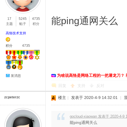
能ping通网关么
17
5245
4735
主题
帖子
积分
高恪技术支持
积分
4735
为啥说高恪是网络工程的一把屠龙刀？ 
发消息
回复
支持
反对
zcpeterzc
楼主
|
发表于 2020-4-9 14:32:01
|
gocloud-xiaowan 发表于 2020-4-9 
能ping通网关么