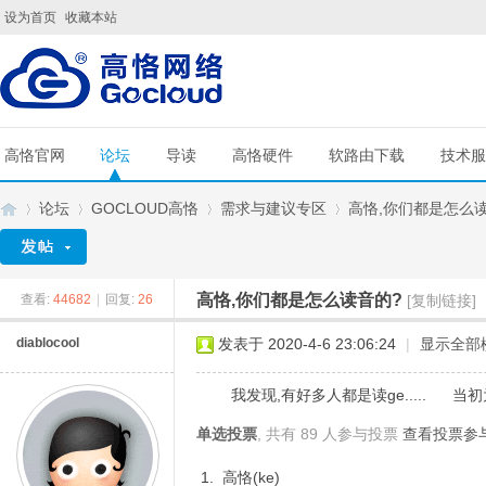
设为首页
收藏本站
高恪官网
论坛
导读
高恪硬件
软路由下载
技术服
论坛
GOCLOUD高恪
需求与建议专区
高恪,你们都是怎么
高恪,你们都是怎么读音的?
查看:
44682
|
回复:
26
[复制链接]
G
»
›
›
›
diablocool
发表于 2020-4-6 23:06:24
|
显示全部
我发现,有好多人都是读ge..... 当
单选投票
, 共有 89 人参与投票
查看投票参
1. 高恪(ke)