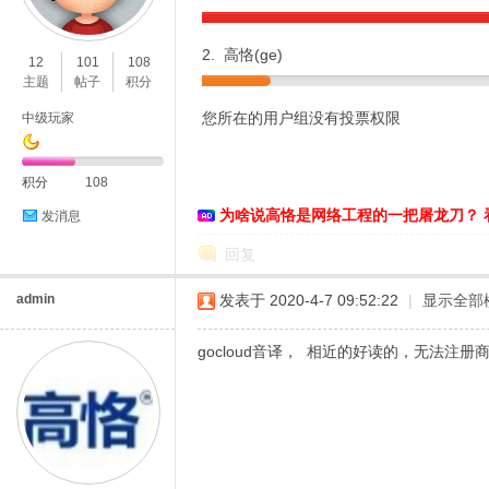
O
2. 高恪(ge)
12
101
108
主题
帖子
积分
您所在的用户组没有投票权限
中级玩家
积分
108
为啥说高恪是网络工程的一把屠龙刀？ 
发消息
C
回复
admin
发表于 2020-4-7 09:52:22
|
显示全部
gocloud音译， 相近的好读的，无法注
L