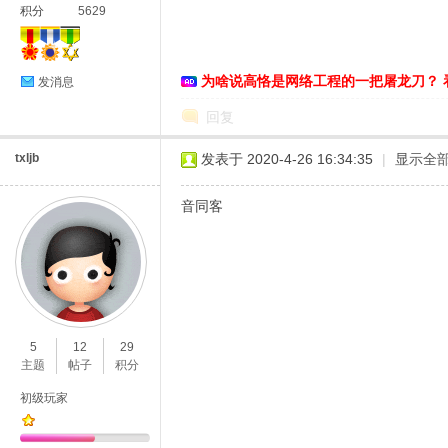
积分
5629
为啥说高恪是网络工程的一把屠龙刀？ 
发消息
恪
回复
txljb
发表于 2020-4-26 16:34:35
|
显示全
音同客
网
5
12
29
主题
帖子
积分
初级玩家