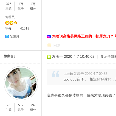
376
1万
4万
主题
帖子
积分
管理员
积分
41518
为啥说高恪是网络工程的一把屠龙刀？ 
发消息
回复
O
懒虫包子
发表于 2020-4-7 10:40:02
|
显示全部
admin 发表于 2020-4-7 09:52
gocloud音译， 相近的好读
我也是很久都是读格的，后来才发现读错了
U
23
512
1249
主题
帖子
积分