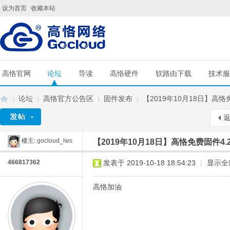
设为首页
收藏本站
高恪官网
论坛
导读
高恪硬件
软路由下载
技术服
论坛
高恪官方公告区
固件发布
【2019年10月18日】高恪免费
楼主:
gocloud_lws
【2019年10月18日】高恪免费固件4.2.
G
»
›
›
›
466817362
发表于 2019-10-18 18:54:23
|
显示全
高恪加油