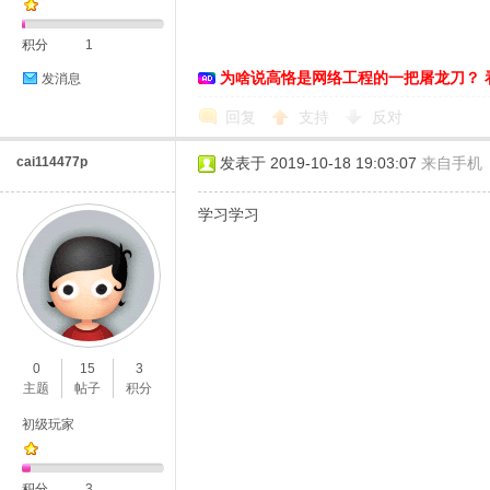
积分
1
为啥说高恪是网络工程的一把屠龙刀？ 
发消息
恪
回复
支持
反对
cai114477p
发表于 2019-10-18 19:03:07
来自手机
学习学习
网
0
15
3
主题
帖子
积分
初级玩家
积分
3