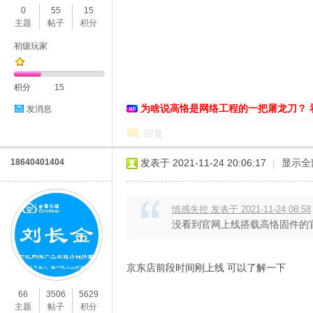
0
55
15
主题
帖子
积分
初级玩家
积分
15
为啥说高恪是网络工程的一把屠龙刀？ 
发消息
O
回复
18640401404
发表于 2021-11-24 20:06:17
|
显示全
情感失控 发表于 2021-11-24 08:58
没看到官网上线搭载高恪固件的
U
京东店前段时间刚上线 可以了解一下
66
3506
5629
主题
帖子
积分