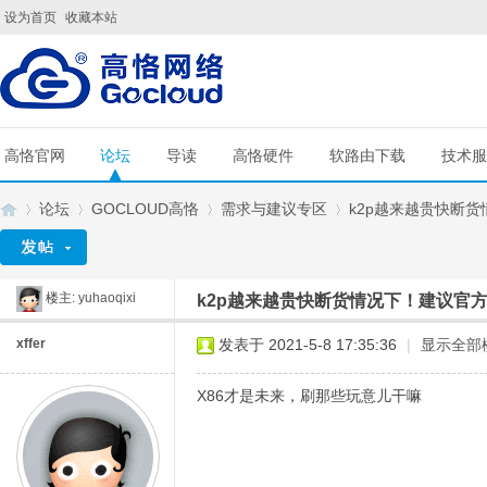
设为首页
收藏本站
高恪官网
论坛
导读
高恪硬件
软路由下载
技术服
论坛
GOCLOUD高恪
需求与建议专区
k2p越来越贵快断货
楼主:
yuhaoqixi
k2p越来越贵快断货情况下！建议官
G
»
›
›
›
xffer
发表于 2021-5-8 17:35:36
|
显示全部
X86才是未来，刷那些玩意儿干嘛