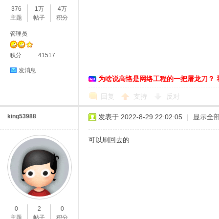
376
1万
4万
主题
帖子
积分
管理员
积分
41517
发消息
为啥说高恪是网络工程的一把屠龙刀？ 
O
回复
支持
反对
king53988
发表于 2022-8-29 22:02:05
|
显示全
可以刷回去的
U
0
2
0
主题
帖子
积分