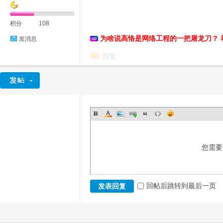
积分
108
为啥说高恪是网络工程的一把屠龙刀？ 
发消息
恪
回复
网
您需要
回帖后跳转到最后一页
发表回复