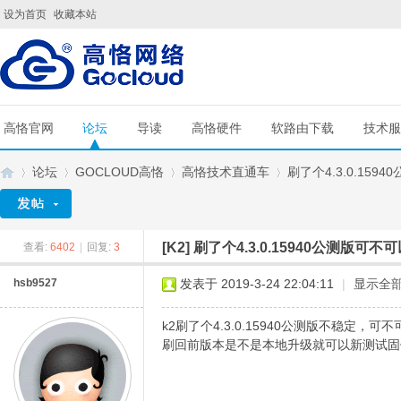
设为首页
收藏本站
高恪官网
论坛
导读
高恪硬件
软路由下载
技术服
论坛
GOCLOUD高恪
高恪技术直通车
刷了个4.3.0.1594
[K2]
刷了个4.3.0.15940公测版可不可
查看:
6402
|
回复:
3
G
»
›
›
›
hsb9527
发表于 2019-3-24 22:04:11
|
显示全
k2刷了个4.3.0.15940公测版不稳定，可不
刷回前版本是不是本地升级就可以新测试固