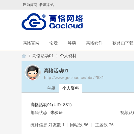
设为首页
收藏本站
高恪官网
论坛
导读
高恪硬件
软路由下载
高恪活动01
个人资料
高恪活动01
http://www.gocloud.cn/bbs/?831
G
›
›
主题
个人资料
高恪活动01
(UID: 831)
邮箱状态
未验证
视频认
统计信息
好友数 1
|
回帖数 86
|
主题数 76