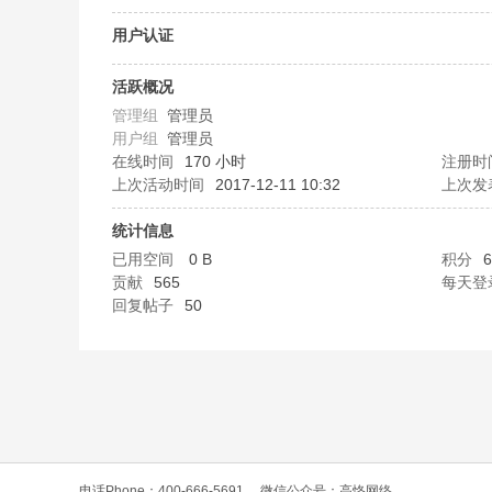
O
用户认证
活跃概况
管理组
管理员
用户组
管理员
在线时间
170 小时
注册时
上次活动时间
2017-12-11 10:32
上次发
统计信息
C
已用空间
0 B
积分
6
贡献
565
每天登
回复帖子
50
L
电话Phone：400-666-5691
微信公众号：高恪网络