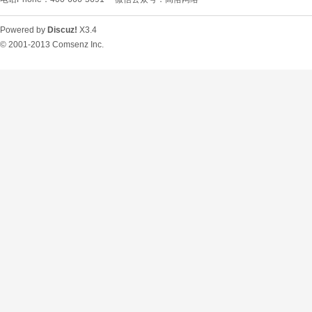
Powered by
Discuz!
X3.4
© 2001-2013
Comsenz Inc.
O
U