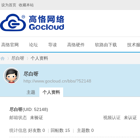
设为首页
收藏本站
高恪官网
论坛
导读
高恪硬件
软路由下载
技术
尽白呀
个人资料
尽白呀
http://www.gocloud.cn/bbs/?52148
G
›
›
主题
个人资料
尽白呀
(UID: 52148)
邮箱状态
未验证
视频认证
未认证
统计信息
好友数 0
|
回帖数 15
|
主题数 0