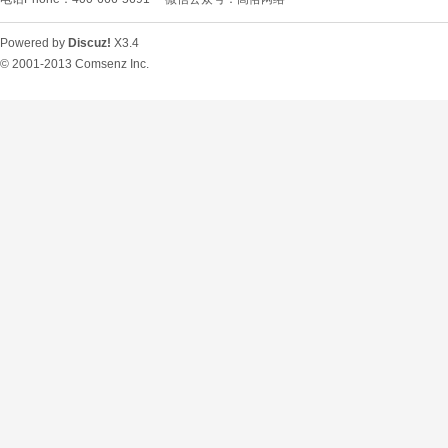
Powered by
Discuz!
X3.4
© 2001-2013
Comsenz Inc.
O
U