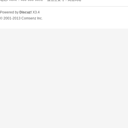
Powered by
Discuz!
X3.4
© 2001-2013
Comsenz Inc.
O
U