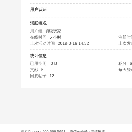
O
用户认证
活跃概况
用户组
初级玩家
在线时间
5 小时
注册时
上次活动时间
2019-3-16 14:32
上次发
统计信息
已用空间
0 B
积分
6
C
贡献
5
每天登
回复帖子
12
L
电话Phone：400-666-5691
微信公众号：高恪网络