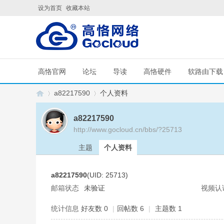
设为首页
收藏本站
高恪官网
论坛
导读
高恪硬件
软路由下载
a82217590
个人资料
a82217590
http://www.gocloud.cn/bbs/?25713
G
›
›
主题
个人资料
a82217590
(UID: 25713)
邮箱状态
未验证
视频认
统计信息
好友数 0
|
回帖数 6
|
主题数 1