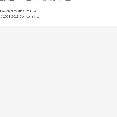
Powered by
Discuz!
X3.4
© 2001-2013
Comsenz Inc.
O
U