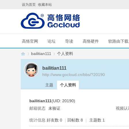
设为首页
收藏本站
高恪官网
论坛
导读
高恪硬件
软路由下载
bailitian111
个人资料
bailitian111
http://www.gocloud.cn/bbs/?20190
G
›
›
主题
个人资料
bailitian111
(UID: 20190)
邮箱状态
未验证
视频认
统计信息
好友数 0
|
回帖数 8
|
主题数 1