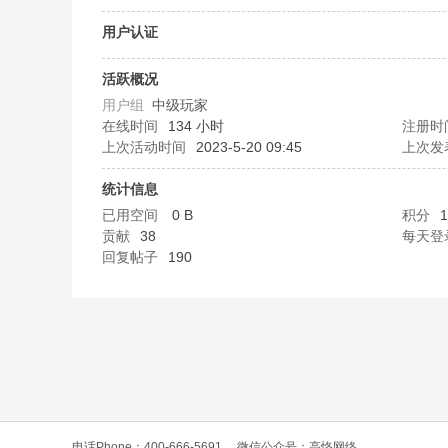
O
用户认证
活跃概况
用户组
中级玩家
在线时间
134 小时
注册时
上次活动时间
2023-5-20 09:45
上次发
统计信息
已用空间
0 B
积分
1
C
贡献
38
每天登
回复帖子
190
L
电话Phone：400-666-5691
微信公众号：高恪网络