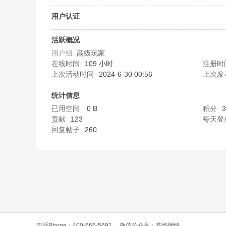
O
用户认证
活跃概况
用户组
高级玩家
在线时间
109 小时
注册时
上次活动时间
2024-6-30 00:56
上次发
统计信息
已用空间
0 B
积分
3
C
贡献
123
每天登
回复帖子
260
L
电话Phone：400-666-5691
微信公众号：高恪网络