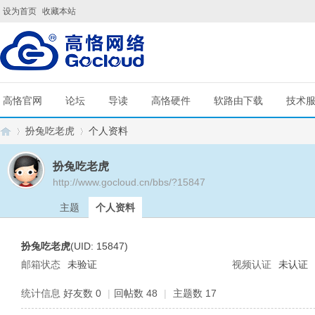
设为首页
收藏本站
高恪官网
论坛
导读
高恪硬件
软路由下载
技术
扮兔吃老虎
个人资料
扮兔吃老虎
http://www.gocloud.cn/bbs/?15847
G
›
›
主题
个人资料
扮兔吃老虎
(UID: 15847)
邮箱状态
未验证
视频认证
未认证
统计信息
好友数 0
|
回帖数 48
|
主题数 17