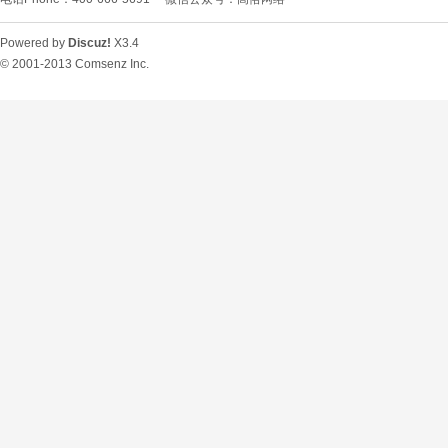
Powered by
Discuz!
X3.4
© 2001-2013
Comsenz Inc.
O
U