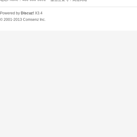
Powered by
Discuz!
X3.4
© 2001-2013
Comsenz Inc.
O
U