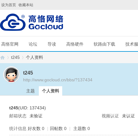
设为首页
收藏本站
高恪官网
论坛
导读
高恪硬件
软路由下载
技术
t245
个人资料
t245
http://www.gocloud.cn/bbs/?137434
G
›
›
主题
个人资料
t245
(UID: 137434)
邮箱状态
未验证
视频认证
未认证
统计信息
好友数 0
|
回帖数 0
|
主题数 0