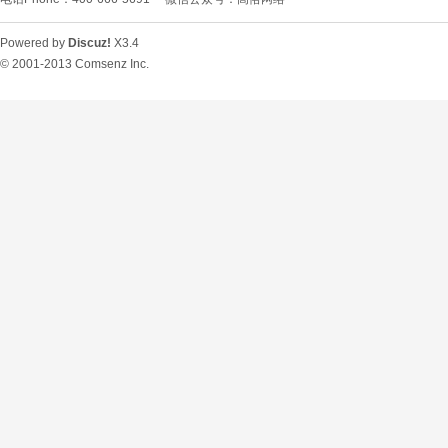
Powered by
Discuz!
X3.4
© 2001-2013
Comsenz Inc.
O
U