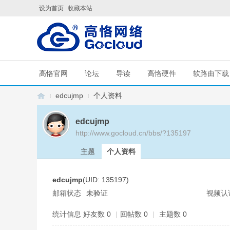
设为首页
收藏本站
高恪官网
论坛
导读
高恪硬件
软路由下载
edcujmp
个人资料
edcujmp
http://www.gocloud.cn/bbs/?135197
G
›
›
主题
个人资料
edcujmp
(UID: 135197)
邮箱状态
未验证
视频认
统计信息
好友数 0
|
回帖数 0
|
主题数 0