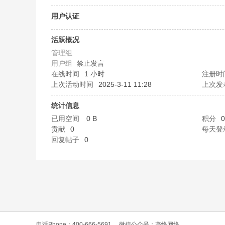
O
用户认证
活跃概况
管理组
用户组
禁止发言
在线时间
1 小时
注册时
上次活动时间
2025-3-11 11:28
上次发
统计信息
C
已用空间
0 B
积分
0
贡献
0
每天登
回复帖子
0
L
电话Phone：400-666-5691
微信公众号：高恪网络