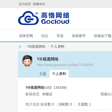
设为首页
收藏本站
高恪官网
论坛
导读
高恪硬件
软路由下载
YB领晟网络
个人资料
YB领晟网络
http://www.gocloud.cn/bbs/?134249
G
›
›
主题
个人资料
YB领晟网络
(UID: 134249)
邮箱状态
未验证
视频认
统计信息
好友数 0
|
回帖数 0
|
主题数 1