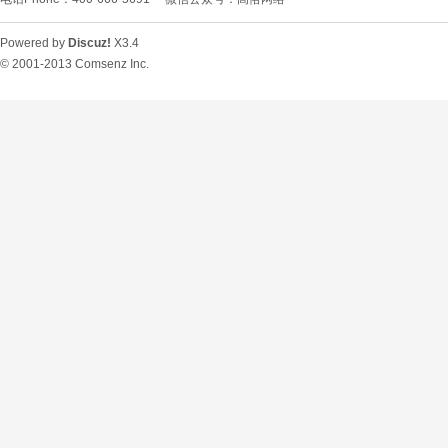
Powered by
Discuz!
X3.4
© 2001-2013
Comsenz Inc.
O
U