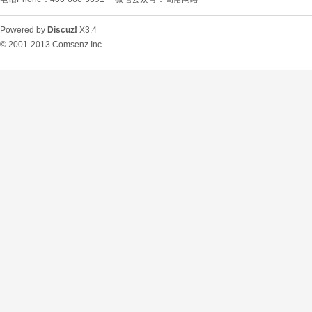
Powered by
Discuz!
X3.4
© 2001-2013
Comsenz Inc.
O
U