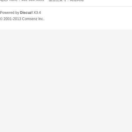
Powered by
Discuz!
X3.4
© 2001-2013
Comsenz Inc.
O
U