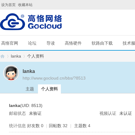
设为首页
收藏本站
高恪官网
论坛
导读
高恪硬件
软路由下载
技术
lanka
个人资料
lanka
http://www.gocloud.cn/bbs/?8513
G
›
›
主题
个人资料
lanka
(UID: 8513)
邮箱状态
未验证
视频认证
未认证
统计信息
好友数 0
|
回帖数 32
|
主题数 4