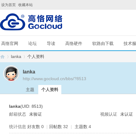
设为首页
收藏本站
高恪官网
论坛
导读
高恪硬件
软路由下载
技术
lanka
个人资料
lanka
http://www.gocloud.cn/bbs/?8513
G
›
›
主题
个人资料
lanka
(UID: 8513)
邮箱状态
未验证
视频认证
未认证
统计信息
好友数 0
|
回帖数 32
|
主题数 4