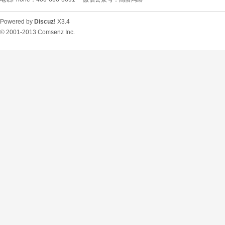
Powered by
Discuz!
X3.4
© 2001-2013
Comsenz Inc.
O
U