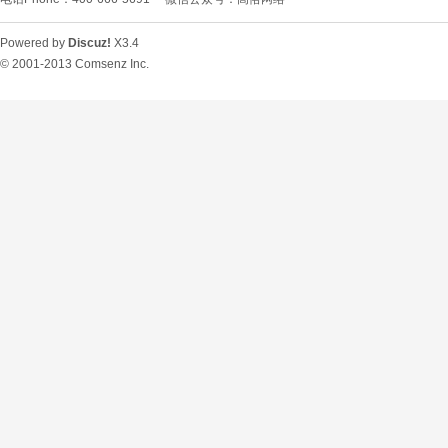
Powered by
Discuz!
X3.4
© 2001-2013
Comsenz Inc.
O
U