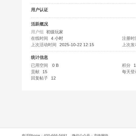
O
用户认证
活跃概况
用户组
初级玩家
在线时间
4 小时
注册时
上次活动时间
2025-10-22 12:15
上次发
统计信息
已用空间
0 B
积分
1
C
贡献
15
每天登
回复帖子
12
L
电话Phone：400-666-5691
微信公众号：高恪网络