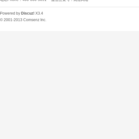
Powered by
Discuz!
X3.4
© 2001-2013
Comsenz Inc.
O
U