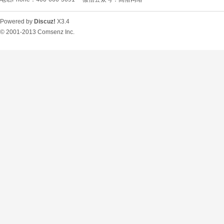
Powered by
Discuz!
X3.4
© 2001-2013
Comsenz Inc.
O
U