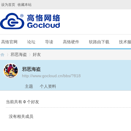
设为首页
收藏本站
高恪官网
论坛
导读
高恪硬件
软路由下载
技术
邪恶海盗
好友
邪恶海盗
http://www.gocloud.cn/bbs/?818
G
›
›
主题
个人资料
当前共有
0
个好友
没有相关成员